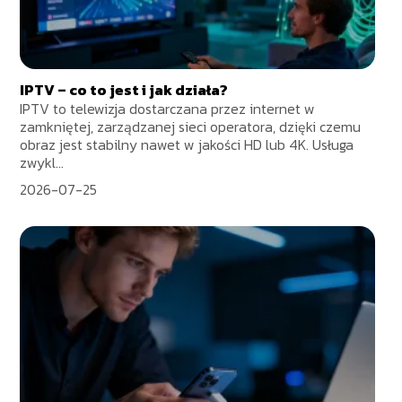
IPTV – co to jest i jak działa?
IPTV to telewizja dostarczana przez internet w
zamkniętej, zarządzanej sieci operatora, dzięki czemu
obraz jest stabilny nawet w jakości HD lub 4K. Usługa
zwykl...
2026-07-25