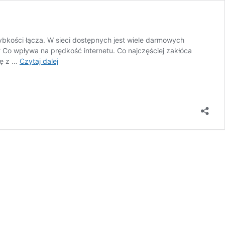
ybkości łącza. W sieci dostępnych jest wiele darmowych
 Co wpływa na prędkość internetu. Co najczęściej zakłóca
Jak
wę z …
Czytaj dalej
zwiększyć
prędkość
internetu
bezprzewodowego
i
przewodowego?