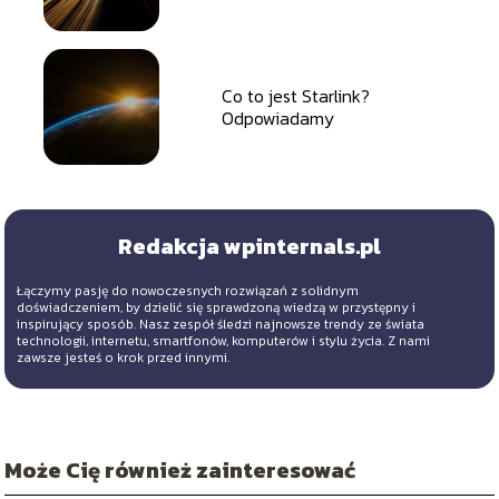
Co to jest Starlink?
Odpowiadamy
Redakcja wpinternals.pl
Łączymy pasję do nowoczesnych rozwiązań z solidnym
doświadczeniem, by dzielić się sprawdzoną wiedzą w przystępny i
inspirujący sposób. Nasz zespół śledzi najnowsze trendy ze świata
technologii, internetu, smartfonów, komputerów i stylu życia. Z nami
zawsze jesteś o krok przed innymi.
Może Cię również zainteresować