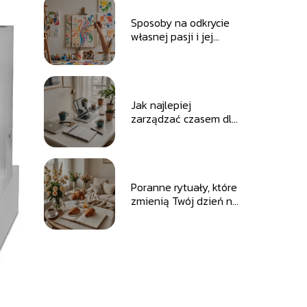
Sposoby na odkrycie
własnej pasji i jej
rozwijanie
Jak najlepiej
zarządzać czasem dla
większej
produktywności
Poranne rytuały, które
zmienią Twój dzień na
lepszy