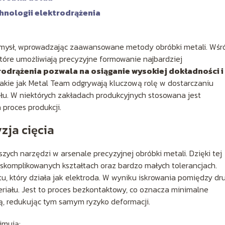
hnologii elektrodrążenia
emysł, wprowadzając zaawansowane metody obróbki metali. Wśr
które umożliwiają precyzyjne formowanie najbardziej
odrążenia pozwala na osiąganie wysokiej dokładności i
akie jak Metal Team odgrywają kluczową rolę w dostarczaniu
łu. W niektórych zakładach produkcyjnych stosowana jest
 proces produkcji.
zja cięcia
zych narzędzi w arsenale precyzyjnej obróbki metali. Dzięki tej
skomplikowanych kształtach oraz bardzo małych tolerancjach.
tu, który działa jak elektroda. W wyniku iskrowania pomiędzy d
riału. Jest to proces bezkontaktowy, co oznacza minimalne
ą, redukując tym samym ryzyko deformacji.
jmują: