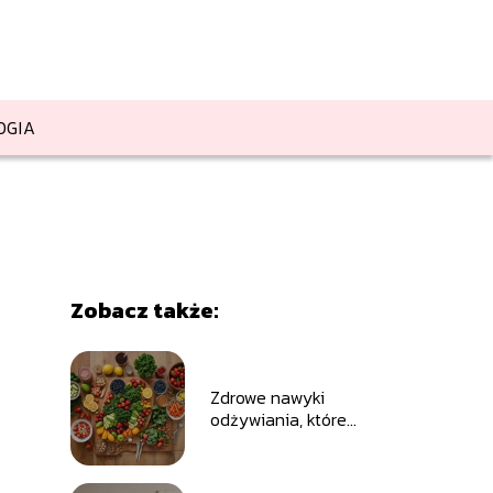
OGIA
Zobacz także:
Zdrowe nawyki
odżywiania, które
możesz wdrożyć już
dziś