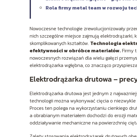
Rola firmy metal team w rozwoju tec
Nowoczesne technologie zrewolucjonizowały prz
nich szczególne miejsce zajmują elektrodrążarki, 
skomplikowanych kształtów.
Technologia elektr
efektywności w obróbce materiałów.
Firmy t
nowoczesnych rozwiązań dla wielu gałęzi przemys
elektrodrążarka wgłębna, co znacząco przyspiesza
Elektrodrążarka drutowa – precy
Elektrodrążarka drutowa jest jednym z najważniejs
technologii można wykonywać cięcia o niezwykle 
Proces ten polega na wykorzystaniu cienkiego dru
a obrabianym materiałem dochodzi do erozji mate
oddziaływanie mechaniczne na powierzchnię cięt
Zalety stosowania elektrodrążarek drutowych obe