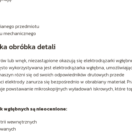
ianego przedmiotu
ktu mechanicznego
ka obróbka detali
w lub wnęk, niezastąpione okazują się elektrodrążarki wgłębn
ęsto wykorzystywana jest elektrodrążarka wgłębna, umożliwiają
 maszyn różni się od swoich odpowiedników drutowych przede
ci elektrody zanurza się bezpośrednio w obrabiany materiał. P
je powstawanie mikroskopijnych wyładowań iskrowych, które top
ek wgłębnych są nieocenione:
trii wewnętrznych
towanych