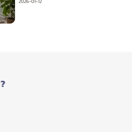
2026-01-12
i?