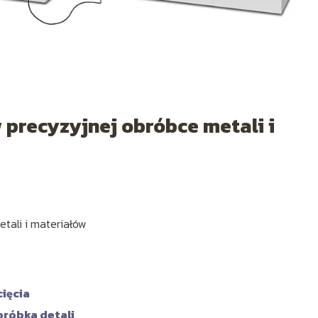
precyzyjnej obróbce metali i
tali i materiałów
cięcia
bróbka detali