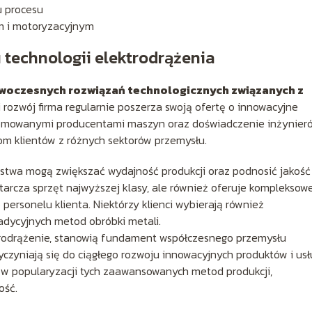
u procesu
m i motoryzacyjnym
 technologii elektrodrążenia
owoczesnych rozwiązań technologicznych związanych z
 rozwój firma regularnie poszerza swoją ofertę o innowacyjne
enomowanymi producentami maszyn oraz doświadczenie inżynier
m klientów z różnych sektorów przemysłu.
stwa mogą zwiększać wydajność produkcji oraz podnosić jakość
arcza sprzęt najwyższej klasy, ale również oferuje kompleksow
personelu klienta. Niektórzy klienci wybierają również
adycyjnych metod obróbki metali.
ktrodrążenie, stanowią fundament współczesnego przemysłu
yczyniają się do ciągłego rozwoju innowacyjnych produktów i usł
ę w popularyzacji tych zaawansowanych metod produkcji,
ość.