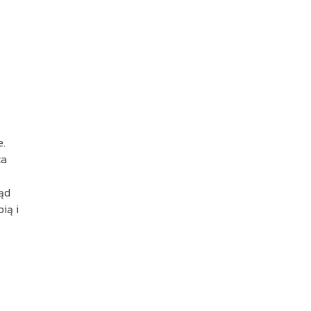
e.
ca
rąd
ią i