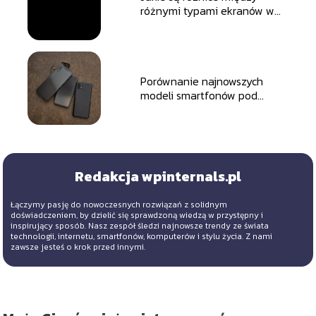
różnymi typami ekranów w
smartfonach?
Porównanie najnowszych
modeli smartfonów pod
kątem wydajności
Redakcja wpinternals.pl
Łączymy pasję do nowoczesnych rozwiązań z solidnym
doświadczeniem, by dzielić się sprawdzoną wiedzą w przystępny i
inspirujący sposób. Nasz zespół śledzi najnowsze trendy ze świata
technologii, internetu, smartfonów, komputerów i stylu życia. Z nami
zawsze jesteś o krok przed innymi.