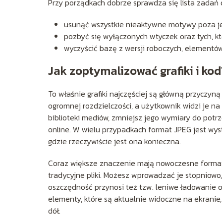
Przy porządkach dobrze sprawdza się lista zadań
usunąć wszystkie nieaktywne motywy poza 
pozbyć się wyłączonych wtyczek oraz tych, kt
wyczyścić bazę z wersji roboczych, elementów 
Jak zoptymalizować grafiki i kod
To właśnie grafiki najczęściej są główną przyczy
ogromnej rozdzielczości, a użytkownik widzi je n
biblioteki mediów, zmniejsz jego wymiary do potr
online. W wielu przypadkach format JPEG jest wysta
gdzie rzeczywiście jest ona konieczna.
Coraz większe znaczenie mają nowoczesne formaty g
tradycyjne pliki. Możesz wprowadzać je stopniowo
oszczędność przynosi też tzw. leniwe ładowanie o
elementy, które są aktualnie widoczne na ekranie,
dół.