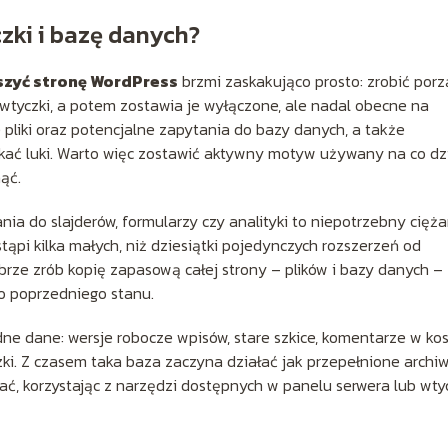
zki i bazę danych?
szyć stronę WordPress
brzmi zaskakująco prosto: zrobić porz
 i wtyczki, a potem zostawia je wyłączone, ale nadal obecne na
 pliki oraz potencjalne zapytania do bazy danych, a także
ać luki. Warto więc zostawić aktywny motyw używany na co dzi
ąć.
ia do slajderów, formularzy czy analityki to niepotrzebny ciężar
ąpi kilka małych, niż dziesiątki pojedynczych rozszerzeń od
rze zrób kopię zapasową całej strony – plików i bazy danych –
o poprzedniego stanu.
e dane: wersje robocze wpisów, stare szkice, komentarze w ko
zki. Z czasem taka baza zaczyna działać jak przepełnione arch
ać, korzystając z narzędzi dostępnych w panelu serwera lub wty