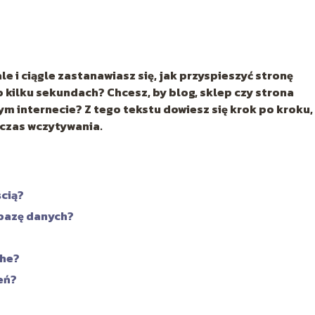
le i ciągle zastanawiasz się, jak przyspieszyć stronę
o kilku sekundach? Chcesz, by blog, sklep czy strona
ym internecie? Z tego tekstu dowiesz się krok po kroku,
 czas wczytywania.
cią?
 bazę danych?
che?
eń?