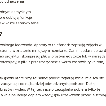
 do odhaczenia:
jednym domyślnym,
óre dublują funkcje,
w koszu i starych tabel.
?
ną wolnego ładowania. Aparaty w telefonach zapisują zdjęcia w
a stronie w znacznie mniejszym rozmiarze. Zanim dodasz obraz 
zeb projektu i skompresuj plik w prostym edytorze lub w narzędz
rczający, a pliki z przezroczystością warto zostawić tylko tam,
rafiki, które przy tej samej jakości zajmują mniej miejsca niż
, zaczynając od najbardziej odwiedzanych podstron. Dużą
brazów i wideo. W tej technice przeglądarka pobiera tylko te
 a kolejne ładuje dopiero wtedy, gdy użytkownik przewija stron