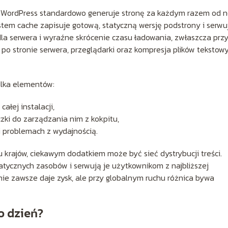
na. WordPress standardowo generuje stronę za każdym razem od 
stem cache zapisuje gotową, statyczną wersję podstrony i serwu
a serwera i wyraźne skrócenie czasu ładowania, zwłaszcza prz
 po stronie serwera, przeglądarki oraz kompresja plików tekstow
ilka elementów:
ałej instalacji,
zki do zarządzania nim z kokpitu,
i problemach z wydajnością.
u krajów, ciekawym dodatkiem może być sieć dystrybucji treści.
atycznych zasobów i serwują je użytkownikom z najbliższej
eć nie zawsze daje zysk, ale przy globalnym ruchu różnica bywa
o dzień?