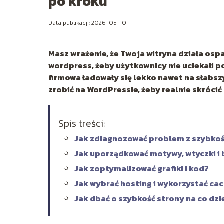
po kroku
Data publikacji: 2026-05-10
Masz wrażenie, że Twoja witryna działa ospa
wordpress, żeby użytkownicy nie uciekali p
firmowa ładowały się lekko nawet na słabsz
zrobić na WordPressie, żeby realnie skrócić
Spis treści:
Jak zdiagnozować problem z szybkoś
Jak uporządkować motywy, wtyczki i
Jak zoptymalizować grafiki i kod?
Jak wybrać hosting i wykorzystać ca
Jak dbać o szybkość strony na co dzi