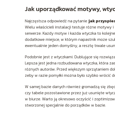
Jak uporządkować motywy, wtyc
Najczęstsza odpowiedź na pytanie
jak przyspie
Wielu właścicieli instalacji testuje różne motywy
serwerze. Każdy motyw i każda wtyczka to kolejne
dodatkowe miejsce, w którym napastnik może szuk
ewentualnie jeden domyślny, a resztę trwale usun
Podobnie jest z wtyczkami. Dublujące się rozwiązan
Lepsza jest jedna rozbudowana wtyczka, która zast
różnych autorów. Przed większym sprzątaniem dob
żeby w razie pomyłki można było szybko wrócić d
W samej bazie danych również gromadzą się zbędn
czy tabele pozostawione przez już usunięte wtyc
w biurze. Warto ją okresowo oczyścić i zoptimizow
stworzonej specjalnie do porządków w bazie.