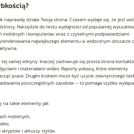
ybkością?
ak naprawdę działa Twoja strona. Czasem wydaje się, że jest wol
dstrony. Narzędzie do testu wydajności od popularnej wyszukiwa
eń mobilnych i komputerów, wraz z czytelnymi podpowiedziami.
wyrenderowania największego elementu w widocznym obszarze 
raktywna.
tej samej witryny. Inaczej zachowuje się prosta strona kontakt
jęciami i materiałami wideo. Raporty pokażą, które elementy
zacząć prace. Drugim krokiem może być użycie zewnętrznego tes
 ładowania poszczególnych zasobów – to pomaga szybko wyłap
 na takie elementy jak:
ach mobilnych,
ideo,
skryptów i arkuszy stylów.