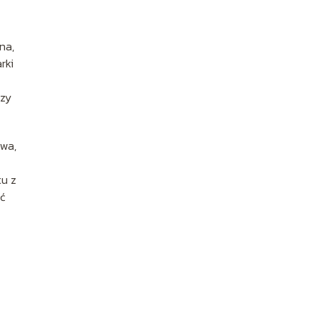
na,
rki
czy
owa,
tu z
ać