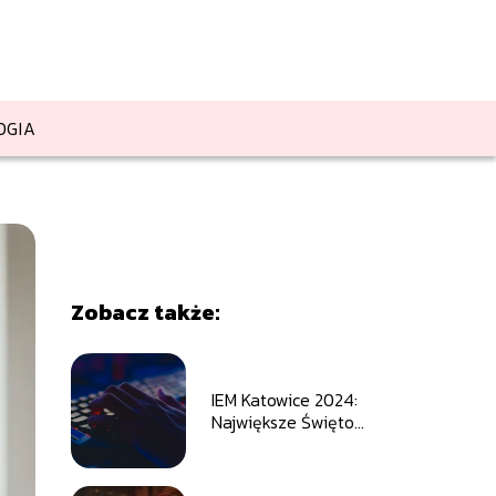
OGIA
Zobacz także:
IEM Katowice 2024:
Największe Święto
Esportu w Polsce w
Nowym Wydaniu