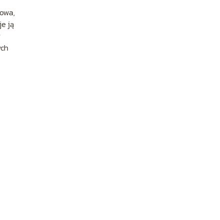
nowa,
je ją
y
ych