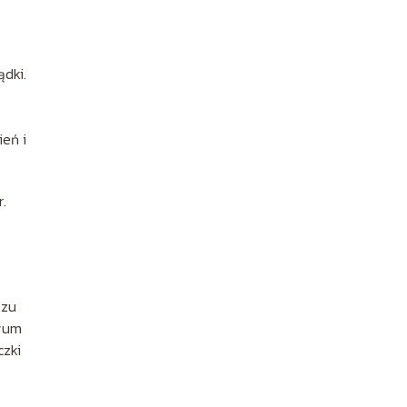
ądki.
eń i
.
szu
iwum
czki