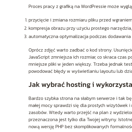
Proces pracy z grafiką na WordPressie może wyglą
przycięcie i zmiana rozmiaru pliku przed wgraniem
kompresja obrazu przy użyciu prostego narzędzia,
automatyczna optymalizacja podczas dodawania d
Oprócz zdjęć warto zadbać o kod strony. Usunięcie
JavaScript zmniejsza ich rozmiar, co skraca czas p
mniejsze pliki w jeden większy. Trzeba jednak te
powodować błędy w wyświetlaniu layoutu lub dzi
Jak wybrać hosting i wykorzyst
Bardzo szybka strona na słabym serwerze i tak bę
małej mocy sprawdzi się dla prostych wizytówek 
zasobów. Wtedy warto przejść na plan z wydziel
przeznaczona jest tylko dla Twojej witryny. Istot
nową wersję PHP bez skomplikowanych formalnośc