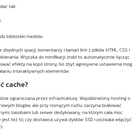
dać tak:
,
o biblioteki mediów.
 zbędnych spacji, komentarzy i łamań linii z plików HTML, CSS i
obierania. Wtyczka do minifikacji zrobi to automatycznie, łącząc
stować efekty na kopii strony, bo zbyt agresywne ustawienia mo
ałaniu interaktywnych elementów.
ać cache?
dzie ograniczana przez infrastrukturę. Współdzielony hosting o
i nowych blogów, ale przy rosnącym ruchu zaczyna brakować
onymi zasobami lub serwer dedykowany, na którym cała moc
ne jest też to, czy dostawca używa dysków SSD i pozwala włączyć
i.